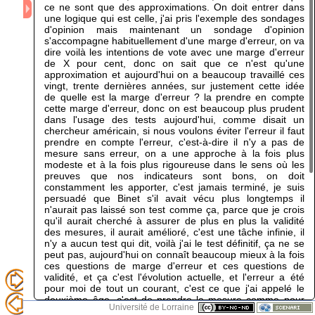
ce ne sont que des approximations. On doit entrer dans
une logique qui est celle, j'ai pris l'exemple des sondages
d'opinion mais maintenant un sondage d'opinion
s'accompagne habituellement d'une marge d'erreur, on va
dire voilà les intentions de vote avec une marge d'erreur
de X pour cent, donc on sait que ce n'est qu'une
approximation et aujourd'hui on a beaucoup travaillé ces
vingt, trente dernières années, sur justement cette idée
de quelle est la marge d'erreur ? la prendre en compte
cette marge d'erreur, donc on est beaucoup plus prudent
dans l'usage des tests aujourd'hui, comme disait un
chercheur américain, si nous voulons éviter l'erreur il faut
prendre en compte l'erreur, c'est-à-dire il n'y a pas de
mesure sans erreur, on a une approche à la fois plus
modeste et à la fois plus rigoureuse dans le sens où les
preuves que nos indicateurs sont bons, on doit
constamment les apporter, c'est jamais terminé, je suis
persuadé que Binet s'il avait vécu plus longtemps il
n'aurait pas laissé son test comme ça, parce que je crois
qu'il aurait cherché à assurer de plus en plus la validité
des mesures, il aurait amélioré, c'est une tâche infinie, il
n'y a aucun test qui dit, voilà j'ai le test définitif, ça ne se
peut pas, aujourd'hui on connaît beaucoup mieux à la fois
ces questions de marge d'erreur et ces questions de
validité, et ça c'est l'évolution actuelle, et l'erreur a été
pour moi de tout un courant, c'est ce que j'ai appelé le
deuxième âge, c'est de prendre la mesure comme pour
Université de Lorraine
argent comptant, par exemple votre QI c'est 110