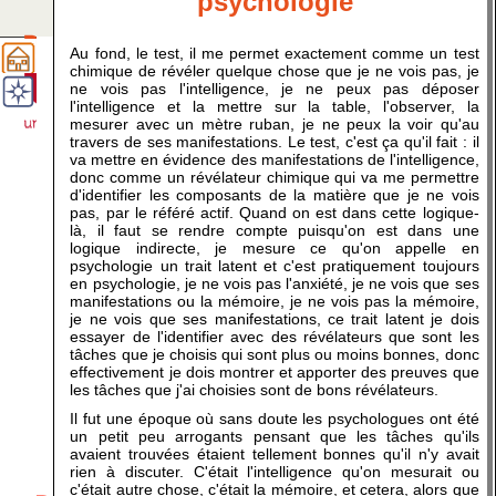
psychologie
Au fond, le test, il me permet exactement comme un test
Alfred Binet - naissance de la psychologie
chimique de révéler quelque chose que je ne vois pas, je
scientifique
ne vois pas l'intelligence, je ne peux pas déposer
l'intelligence et la mettre sur la table, l'observer, la
mesurer avec un mètre ruban, je ne peux la voir qu'au
travers de ses manifestations. Le test, c'est ça qu'il fait : il
va mettre en évidence des manifestations de l'intelligence,
donc comme un révélateur chimique qui va me permettre
d'identifier les composants de la matière que je ne vois
pas, par le référé actif. Quand on est dans cette logique-
là, il faut se rendre compte puisqu'on est dans une
logique indirecte, je mesure ce qu'on appelle en
psychologie un trait latent et c'est pratiquement toujours
en psychologie, je ne vois pas l'anxiété, je ne vois que ses
manifestations ou la mémoire, je ne vois pas la mémoire,
je ne vois que ses manifestations, ce trait latent je dois
essayer de l'identifier avec des révélateurs que sont les
tâches que je choisis qui sont plus ou moins bonnes, donc
effectivement je dois montrer et apporter des preuves que
les tâches que j'ai choisies sont de bons révélateurs.
Il fut une époque où sans doute les psychologues ont été
un petit peu arrogants pensant que les tâches qu'ils
avaient trouvées étaient tellement bonnes qu'il n'y avait
rien à discuter. C'était l'intelligence qu'on mesurait ou
c'était autre chose, c'était la mémoire, et cetera, alors que