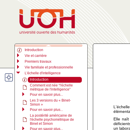
Introduction
Vie et carrière
Premiers travaux
Vie familiale et professionnelle
L'échelle d'intelligence
Introduction
Comment est née “l'échelle
métrique de l'intelligence”
Pour en savoir plus...
Les 3 versions du « Binet-
Simon »
L'échell
Pour en savoir plus...
élémenta
La postérité américaine de
Elle naî
l'échelle psychométrique de
déficien
Binet et Simon
un labor
Pour en savoir plus...