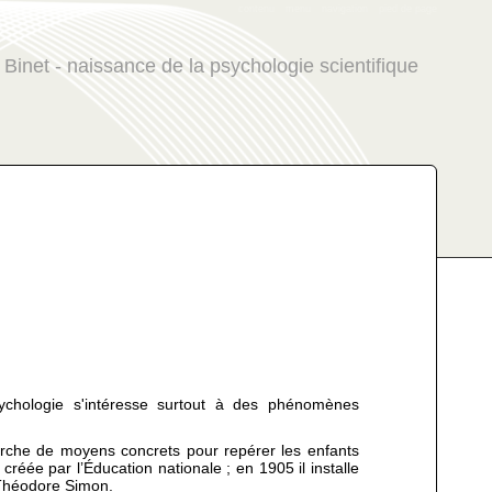
contenu
menu
navigation
pied de page
 Binet - naissance de la psychologie scientifique
sychologie s'intéresse surtout à des phénomènes
cherche de moyens concrets pour repérer les enfants
réée par l’Éducation nationale ; en 1905 il installe
 Théodore Simon.