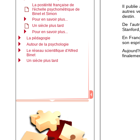
La postérité française de
Il publi
l'échelle psychométrique de
autres v
Binet et Simon
destin.
Pour en savoir plus...
De l'aut
Un siècle plus tard
Stanford,
Pour en savoir plus...
En Franc
La pédagogie
son espr
Autour de la psychologie
Aujourd'
Le réseau scientifique d'Alfred
Binet
finalemen
Un siècle plus tard