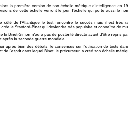
e alors la première version de son échelle métrique d'intelligence en 
ersions de cette échelle verront le jour, l'échelle qui porte aussi le 
re côté de l'Atlantique le test rencontre le succès mais il est très 
 crée le Stanford-Binet qui deviendra très populaire et connaîtra de mult
e le Binet-Simon n'aura pas de postérité directe avant d'être repris p
it après la seconde guerre mondiale.
hui après bien des débats, le consensus sur l'utilisation de tests da
t de l'esprit dans lequel Binet, le précurseur, a créé son échelle métriq